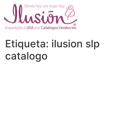
Ir
al
contenido
Etiqueta:
ilusion slp
catalogo