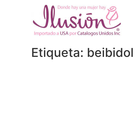
Ir
al
contenido
Etiqueta:
beibidol 